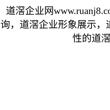
道滘企业网www.ruanj
询，道滘企业形象展示，
性的道