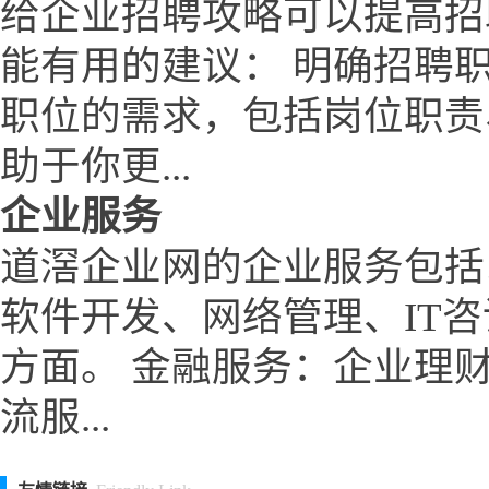
给企业招聘攻略可以提高招
能有用的建议： 明确招聘
职位的需求，包括岗位职责
助于你更...
企业服务
道滘企业网的企业服务包括
软件开发、网络管理、IT
方面。 金融服务：企业理
流服...